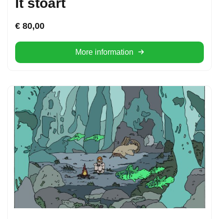
It stoart
€
80,00
More information