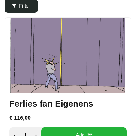
Filter
Ferlies fan Eigenens
€
116,00
-
+
Add