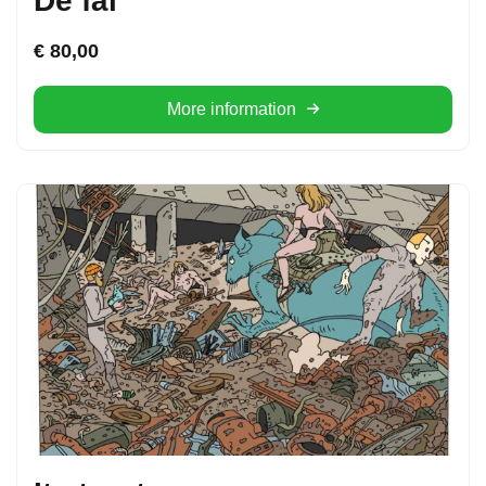
De fâl
€
80,00
More information