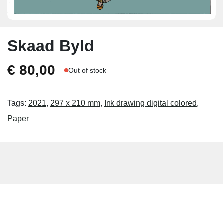
Skaad Byld
€
80,00
Out of stock
Tags:
2021
,
297 x 210 mm
,
Ink drawing digital colored
,
Paper